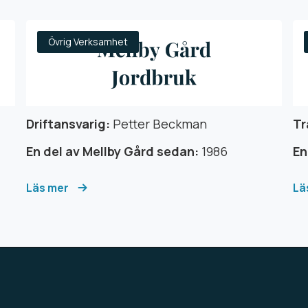
Övrig Verksamhet
Driftansvarig:
Petter Beckman
Tr
En del av Mellby Gård sedan:
1986
En
Läs mer
Lä