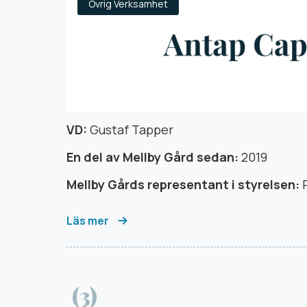
Övrig Verksamhet
VD:
Gustaf Tapper
En del av Mellby Gård sedan:
2019
Mellby Gårds representant i styrelsen:
Läs mer
(3)