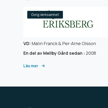
Övrig Verksamhet
VD:
Malin Franck & Per-Arne Olsson
En del av Mellby Gård sedan :
2008
Läs mer