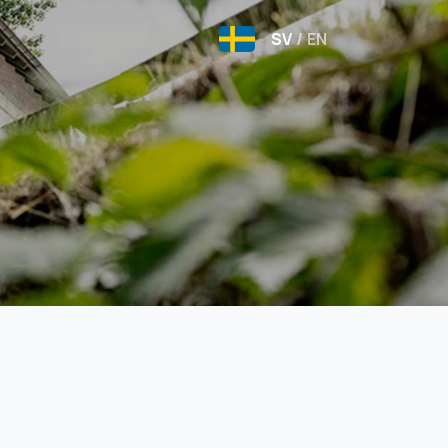
SV
/
EN