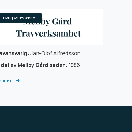
Övrig Verksamhet
avansvarig:
Jan-Olof Alfredsson
 del av Mellby Gård sedan:
1986
s mer