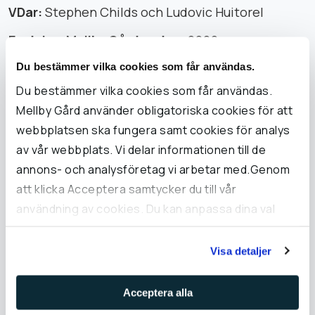
VDar:
Stephen Childs och Ludovic Huitorel
En del av Mellby Gård sedan:
2000
Mellby Gårds representanter i styrelsen:
Mikael
Du bestämmer vilka cookies som får användas.
Helmerson (ordförande), Johan Andersson
Du bestämmer vilka cookies som får användas.
Mellby Gård använder obligatoriska cookies för att
Läs mer
webbplatsen ska fungera samt cookies för analys
av vår webbplats. Vi delar informationen till de
annons- och analysföretag vi arbetar med.Genom
att klicka Acceptera samtycker du till vår
användning av cookies. Du kan anpassa dina val
under Inställningar och läsa mer i vår cookie-policy.
Visa detaljer
VD:
Magnus Holmgren
En del av Mellby Gård sedan:
2007
Acceptera alla