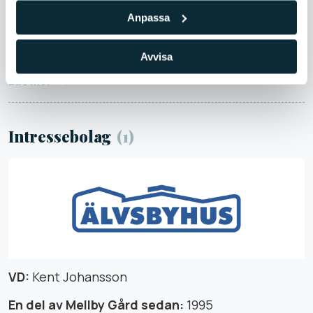
Mellby Gårds representanter i styrelsen:
Rune
Anpassa
Andersson, Johan Andersson och Mikael
Helmerson
Avvisa
Läs mer
Intressebolag
(1)
VD:
Kent Johansson
En del av Mellby Gård sedan:
1995