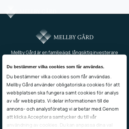
Mellby Gård är en familjeägd, långsiktig investerare
som månar om att bevara entreprenörsandan i våra
Du bestämmer vilka cookies som får användas.
bolag.
Du bestämmer vilka cookies som får användas.
Om oss
Mellby Gård använder obligatoriska cookies för att
Kontakta oss
webbplatsen ska fungera samt cookies för analys
Bolagsöversikt
av vår webbplats. Vi delar informationen till de
Integritetspolicy
annons- och analysföretag vi arbetar med.Genom
Cookiepolicy
att klicka Acceptera samtycker du till vår
användning av cookies. Du kan anpassa dina val