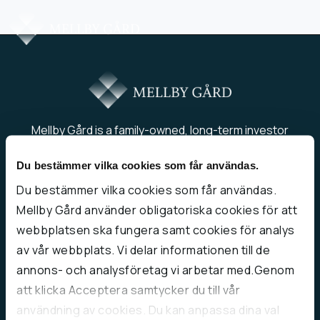
Mellby Gård is a family-owned, long-term investor
that endeavours to preserve the entrepreneurial
Du bestämmer vilka cookies som får användas.
spirit of its companies.
Du bestämmer vilka cookies som får användas.
About us
Mellby Gård använder obligatoriska cookies för att
Contact us
webbplatsen ska fungera samt cookies för analys
Company Overview
av vår webbplats. Vi delar informationen till de
Integrity Policy
annons- och analysföretag vi arbetar med.Genom
Cookie Policy
att klicka Acceptera samtycker du till vår
användning av cookies. Du kan anpassa dina val